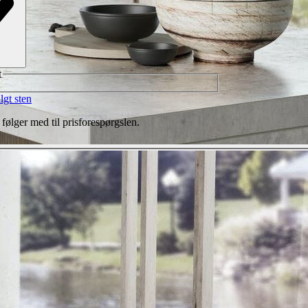
t
lgt sten
 følger med til prisforespørgslen.