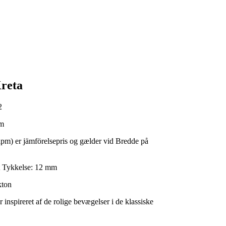
reta
2
m
lpm) er jämförelsepris og gælder vid Bredde på
Tykkelse:
12 mm
kton
 inspireret af de rolige bevægelser i de klassiske