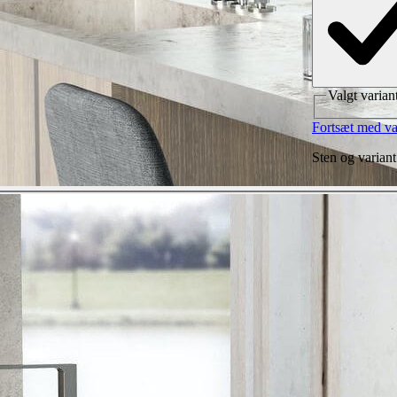
Valgt varian
Fortsæt med va
Sten og variant