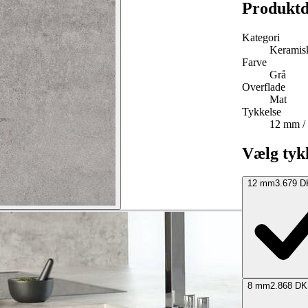
Produktd
Kategori
Keramisk
Farve
Grå
Overflade
Mat
Tykkelse
12 mm /
Vælg tyk
12 mm
3.679 
8 mm
2.868 D