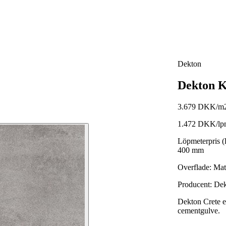
Dekton
Dekton K
3.679 DKK/m
1.472 DKK/lp
Löpmeterpris (
400 mm
Overflade:
Mat
Producent: De
Dekton Crete er
cementgulve.