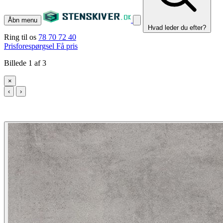
Åbn menu
Hvad leder du efter?
Ring til os
78 70 72 40
Prisforespørgsel
Få pris
Billede 1 af 3
×
‹
›