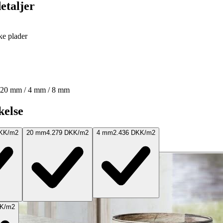
etaljer
e plader
 20 mm / 4 mm / 8 mm
kelse
DKK/m2
20 mm
4.279 DKK/m2
4 mm
2.436 DKK/m2
KK/m2