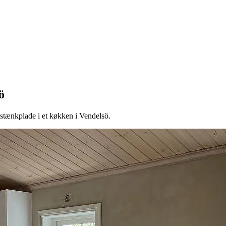
ö
ænkplade i et køkken i Vendelsö.