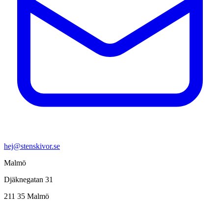
hej@stenskivor.se
Malmö
Djäknegatan 31
211 35 Malmö