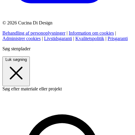
© 2026 Cucina Di Design
Behandling af personoplysninger
|
Information om cookies
|
Administrer cookies
|
Livstidsgaranti
|
Kvalitetspolitik
|
Prisgaranti
Søg stenplader
Luk søgning
Søg efter materiale eller projekt