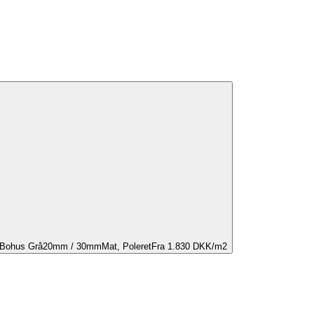
Bohus Grå
20mm / 30mm
Mat, Poleret
Fra 1.830 DKK/m2