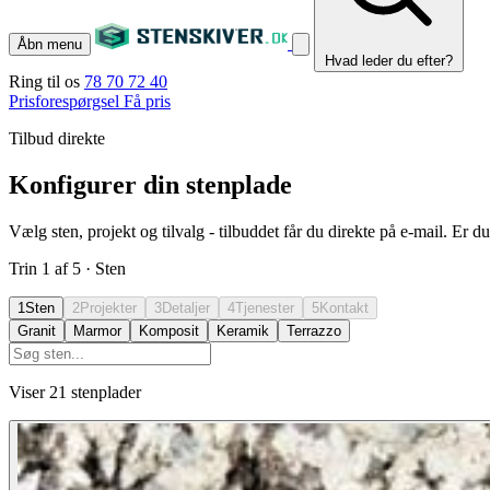
Åbn menu
Hvad leder du efter?
Ring til os
78 70 72 40
Prisforespørgsel
Få pris
Tilbud direkte
Konfigurer din stenplade
Vælg sten, projekt og tilvalg - tilbuddet får du direkte på e-mail. Er 
Trin 1 af 5 · Sten
1
Sten
2
Projekter
3
Detaljer
4
Tjenester
5
Kontakt
Granit
Marmor
Komposit
Keramik
Terrazzo
Viser 21 stenplader