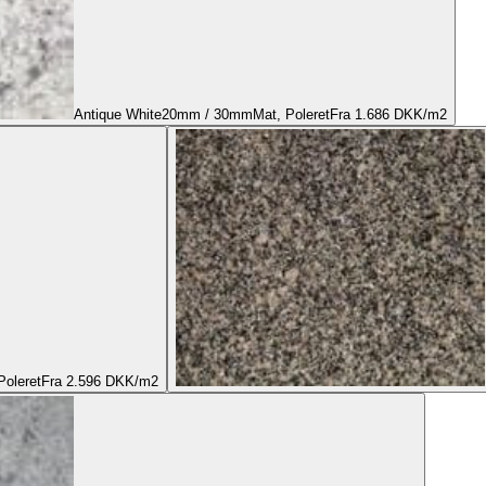
Antique White
20mm / 30mm
Mat, Poleret
Fra 1.686 DKK/m2
Poleret
Fra 2.596 DKK/m2