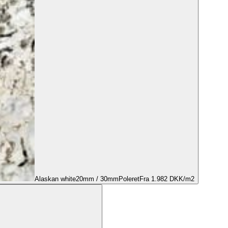
Alaskan white
20mm / 30mm
Poleret
Fra 1.982 DKK/m2