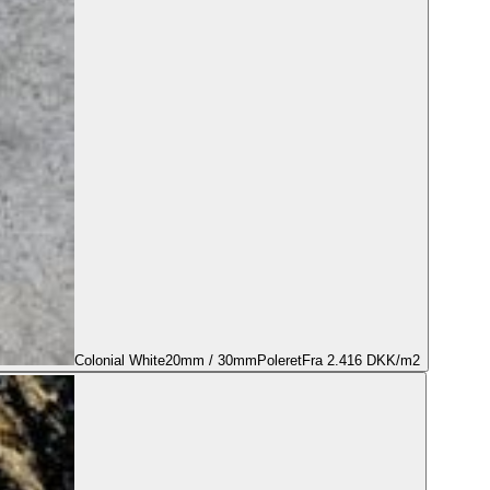
Colonial White
20mm / 30mm
Poleret
Fra 2.416 DKK/m2