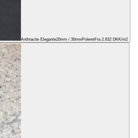
Anthracite Elegante
20mm / 30mm
Poleret
Fra 2.832 DKK/m2