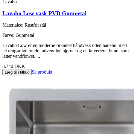
Lavabo
Lavabo Low vask PVD Gunmetal
Materialee
:
Rustfrit stål
Farve
:
Gunmetal
Lavabo Low er en moderne firkantet håndvask uden hanehul med
let rengørlige runde indvendige hjørner og en kuverteret bund, som
letter vandflowet. ...
3.740 DKK
Se produkt
Læg til i tilbud