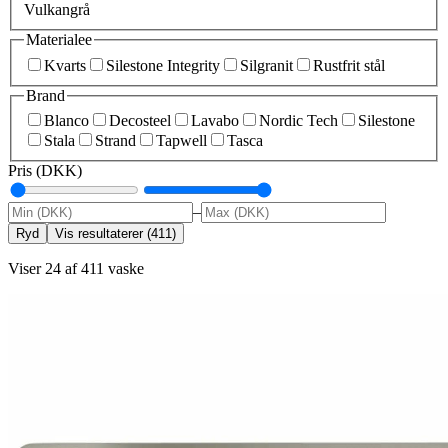
Vulkangrå
Materialee
Kvarts
Silestone Integrity
Silgranit
Rustfrit stål
Brand
Blanco
Decosteel
Lavabo
Nordic Tech
Silestone
Stala
Strand
Tapwell
Tasca
Pris (DKK)
–
Ryd
Vis resultaterer
(
411
)
Viser 24 af 411 vaske