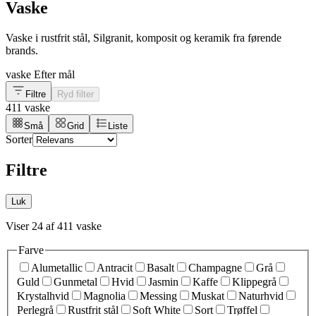
Vaske
Vaske i rustfrit stål, Silgranit, komposit og keramik fra førende
brands.
vaske
Efter mål
Filtre
Ryd filter
411 vaske
Små
Grid
Liste
Sorter
Filtre
Luk
Viser 24 af 411 vaske
Farve
Alumetallic
Antracit
Basalt
Champagne
Grå
Guld
Gunmetal
Hvid
Jasmin
Kaffe
Klippegrå
Krystalhvid
Magnolia
Messing
Muskat
Naturhvid
Perlegrå
Rustfrit stål
Soft White
Sort
Trøffel