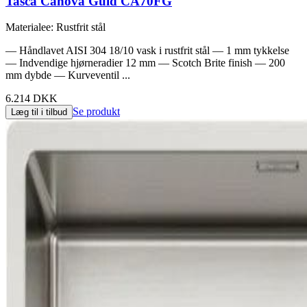
Tasca Canova Guld CA70FG
Materialee
:
Rustfrit stål
— Håndlavet AISI 304 18/10 vask i rustfrit stål — 1 mm tykkelse
— Indvendige hjørneradier 12 mm — Scotch Brite finish — 200
mm dybde — Kurveventil ...
6.214 DKK
Se produkt
Læg til i tilbud