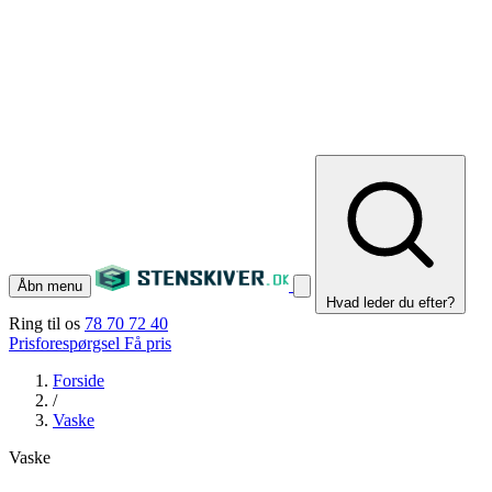
Åbn menu
Hvad leder du efter?
Ring til os
78 70 72 40
Prisforespørgsel
Få pris
Forside
/
Vaske
Vaske