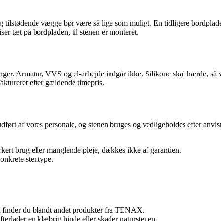
g tilstødende vægge bør være så lige som muligt. En tidligere bordplad
liser tæt på bordpladen, til stenen er monteret.
nger. Armatur, VVS og el-arbejde indgår ikke. Silikone skal hærde, så v
faktureret efter gældende timepris.
udført af vores personale, og stenen bruges og vedligeholdes efter anvis
kert brug eller manglende pleje, dækkes ikke af garantien.
onkrete stentype.
tet finder du blandt andet produkter fra TENAX.
fterlader en klæbrig hinde eller skader naturstenen.