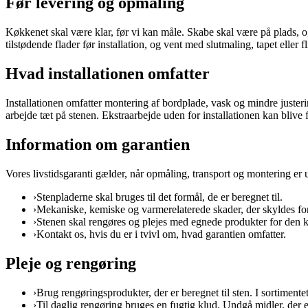
Før levering og opmåling
Køkkenet skal være klar, før vi kan måle. Skabe skal være på plads, o
tilstødende flader før installation, og vent med slutmaling, tapet eller f
Hvad installationen omfatter
Installationen omfatter montering af bordplade, vask og mindre justeri
arbejde tæt på stenen. Ekstraarbejde uden for installationen kan blive 
Information om garantien
Vores livstidsgaranti gælder, når opmåling, transport og montering er 
›
Stenpladerne skal bruges til det formål, de er beregnet til.
›
Mekaniske, kemiske og varmerelaterede skader, der skyldes for
›
Stenen skal rengøres og plejes med egnede produkter for den k
›
Kontakt os, hvis du er i tvivl om, hvad garantien omfatter.
Pleje og rengøring
›
Brug rengøringsprodukter, der er beregnet til sten. I sortimen
›
Til daglig rengøring bruges en fugtig klud. Undgå midler, der e