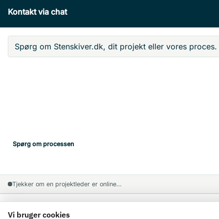
Sammenlign produkter
Kontakt via chat
Bed om tilbud
Ryd valg
Spørg om Stenskiver.dk, dit projekt eller vores proces.
Spørg om processen
Tjekker om en projektleder er online…
Skriv din besked
Vi bruger cookies