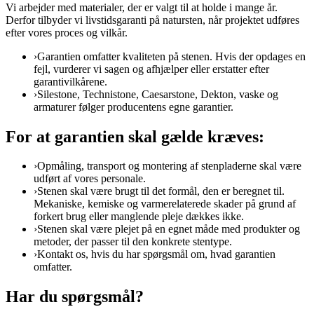
Vi arbejder med materialer, der er valgt til at holde i mange år.
Derfor tilbyder vi livstidsgaranti på natursten, når projektet udføres
efter vores proces og vilkår.
›
Garantien omfatter kvaliteten på stenen. Hvis der opdages en
fejl, vurderer vi sagen og afhjælper eller erstatter efter
garantivilkårene.
›
Silestone, Technistone, Caesarstone, Dekton, vaske og
armaturer følger producentens egne garantier.
For at garantien skal gælde kræves:
›
Opmåling, transport og montering af stenpladerne skal være
udført af vores personale.
›
Stenen skal være brugt til det formål, den er beregnet til.
Mekaniske, kemiske og varmerelaterede skader på grund af
forkert brug eller manglende pleje dækkes ikke.
›
Stenen skal være plejet på en egnet måde med produkter og
metoder, der passer til den konkrete stentype.
›
Kontakt os, hvis du har spørgsmål om, hvad garantien
omfatter.
Har du spørgsmål?