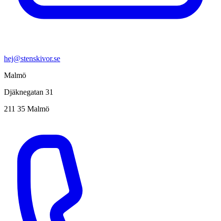
hej@stenskivor.se
Malmö
Djäknegatan 31
211 35 Malmö