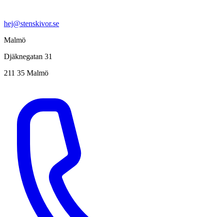
hej@stenskivor.se
Malmö
Djäknegatan 31
211 35 Malmö