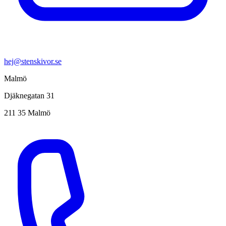
hej@stenskivor.se
Malmö
Djäknegatan 31
211 35 Malmö