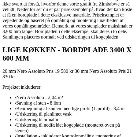
ikke svært at forstå, hvorfor denne sorte granit fra Zimbabwe er så
vellidt. Nedenfor ser du et par priseksempler på, hvad det kan koste
at få en bordplade i dette eksklusive materiale. Priseksemplet er
vejledende og baseret på opmåling og montering i nærheden af
vores opmålingsområder. Bemærk, at vores stenplader maksimalt er
3200 mm lange. Bordpladen i dette eksempel skal deles i to dele.
Samlingen placeres normalt ved udskæringen til kogepladen.
LIGE KØKKEN - BORDPLADE 3400 X
600 MM
20 mm Nero Assoluto Pris 19 580 kr 30 mm Nero Assoluto Pris 21
830 kr
Projektet inkluderer:
›
Nero Assoluto - 2,04 m²
›
Savning af sten - 8 lbm
›
Bearbejdning af kanten med lige profil (T-profil) - 3,4 m
›
Udskæring til planlimet vask
›
Udskæring til armatur
›
Udskæring til nedfældet kogeplade (monteret oven på
stenen)
›
Installation - inkluderer kontrolopmåling, montering af