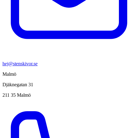
hej@stenskivor.se
Malmö
Djäknegatan 31
211 35 Malmö