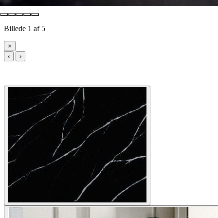
Billede 1 af 5
×
‹
›