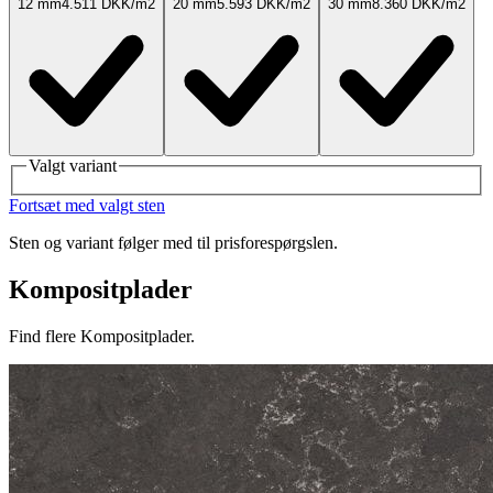
12 mm
4.511 DKK/m2
20 mm
5.593 DKK/m2
30 mm
8.360 DKK/m2
Valgt variant
Fortsæt med valgt sten
Sten og variant følger med til prisforespørgslen.
Kompositplader
Find flere Kompositplader.