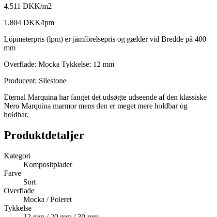
4.511 DKK/m2
1.804 DKK/lpm
Löpmeterpris (lpm) er jämförelsepris og gælder vid Bredde på 400
mm
Overflade:
Mocka
Tykkelse:
12 mm
Producent: Silestone
Eternal Marquina har fanget det udsøgte udseende af den klassiske
Nero Marquina marmor mens den er meget mere holdbar og
holdbar.
Produktdetaljer
Kategori
Kompositplader
Farve
Sort
Overflade
Mocka / Poleret
Tykkelse
12 mm / 20 mm / 30 mm