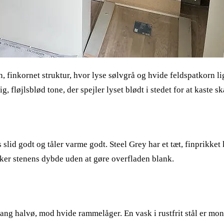
finkornet struktur, hvor lyse sølvgrå og hvide feldspatkorn ligg
 fløjlsblød tone, der spejler lyset blødt i stedet for at kaste sk
slid godt og tåler varme godt. Steel Grey har et tæt, finprikket 
ker stenens dybde uden at gøre overfladen blank.
ng halvø, mod hvide rammelåger. En vask i rustfrit stål er mon