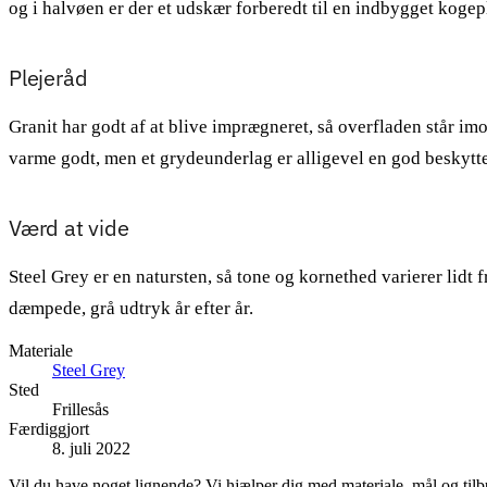
og i halvøen er der et udskær forberedt til en indbygget koge
Plejeråd
Granit har godt af at blive imprægneret, så overfladen står im
varme godt, men et grydeunderlag er alligevel en god beskytte
Værd at vide
Steel Grey er en natursten, så tone og kornethed varierer lidt f
dæmpede, grå udtryk år efter år.
Materiale
Steel Grey
Sted
Frillesås
Færdiggjort
8. juli 2022
Vil du have noget lignende? Vi hjælper dig med materiale, mål og tilb