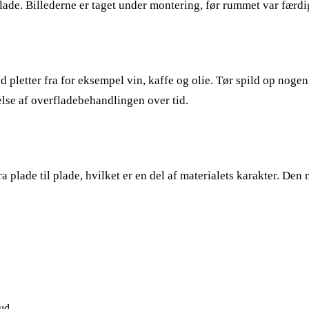
plade. Billederne er taget under montering, før rummet var fær
od pletter fra for eksempel vin, kaffe og olie. Tør spild op nog
lse af overfladebehandlingen over tid.
ra plade til plade, hvilket er en del af materialets karakter. De
ud.