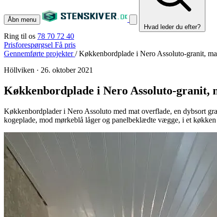
Åbn menu
Hvad leder du efter?
Ring til os
78 70 72 40
Prisforespørgsel
Få pris
Gennemførte projekter
/
Køkkenbordplade i Nero Assoluto-granit, ma
Höllviken
·
26. oktober 2021
Køkkenbordplade i Nero Assoluto-granit, 
Køkkenbordplader i Nero Assoluto med mat overflade, en dybsort granit
kogeplade, mod mørkeblå låger og panelbeklædte vægge, i et køkken 