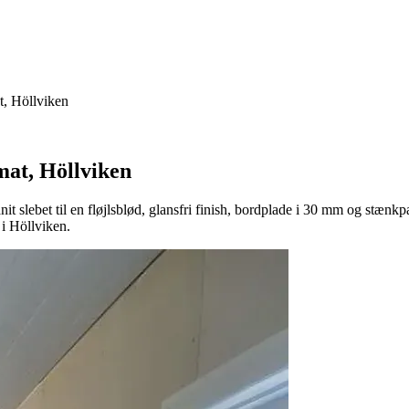
t, Höllviken
mat, Höllviken
 slebet til en fløjlsblød, glansfri finish, bordplade i 30 mm og stænk
i Höllviken.