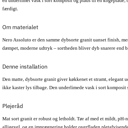
en underlimet vask i sort komposit og plads til en kogeplade,
færdigt.
Om materialet
Nero Assoluto er den samme dybsorte granit uanset finish, men h
dæmpet, moderne udtryk – sortheden bliver dyb snarere end bl
Denne installation
Den matte, dybsorte granit giver køkkenet et stramt, elegant
ikke kaster lys tilbage. Den underlimede vask i sort kompos
Plejeråd
Mat sort granit er robust og letholdt. Tør af med et mildt, pH
alligevel, og en imprægnering holder overfladen pletafvisende.