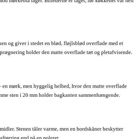
od mørkeblå låger. Billederne er taget, før køkkenet var helt
sen og giver i stedet en blød, fløjlsblød overflade med et
mprægnering holder den matte overflade tæt og pletafvisende.
 – en mørk, men hyggelig helhed, hvor den matte overflade
 samme sten i 20 mm holder bagkanten sammenhængende.
e midler. Stenen tåler varme, men en bordskåner beskytter
aftørring end på en poleret.