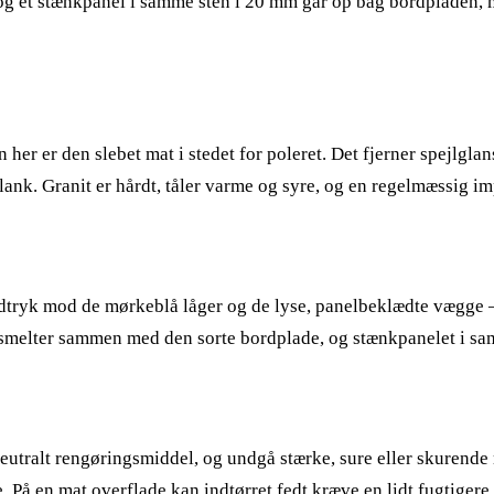
 og et stænkpanel i samme sten i 20 mm går op bag bordpladen, m
er er den slebet mat i stedet for poleret. Det fjerner spejlglan
ank. Granit er hårdt, tåler varme og syre, og en regelmæssig i
 udtryk mod de mørkeblå låger og de lyse, panelbeklædte vægge
it smelter sammen med den sorte bordplade, og stænkpanelet i
-neutralt rengøringsmiddel, og undgå stærke, sure eller skurend
 På en mat overflade kan indtørret fedt kræve en lidt fugtigere 