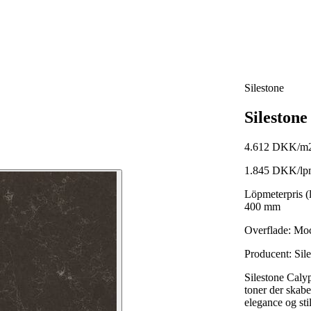
Silestone
Silestone
4.612 DKK/m
1.845 DKK/lp
Löpmeterpris (
400 mm
Overflade:
Mo
Producent: Sil
Silestone Caly
toner der skabe
elegance og stil