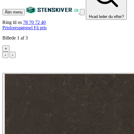
Åbn menu
Hvad leder du efter?
Ring til os
78 70 72 40
Prisforespørgsel
Få pris
Billede 1 af 3
×
‹
›