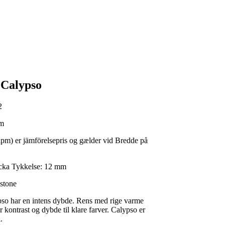
 Calypso
2
m
lpm) er jämförelsepris og gælder vid Bredde på
cka
Tykkelse:
12 mm
estone
pso har en intens dybde. Rens med rige varme
r kontrast og dybde til klare farver. Calypso er
.