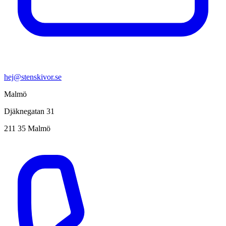
hej@stenskivor.se
Malmö
Djäknegatan 31
211 35 Malmö