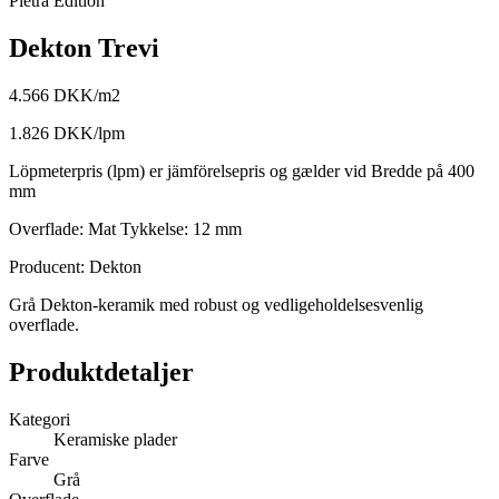
Pietra Edition
Dekton Trevi
4.566 DKK/m2
1.826 DKK/lpm
Löpmeterpris (lpm) er jämförelsepris og gælder vid Bredde på 400
mm
Overflade:
Mat
Tykkelse:
12 mm
Producent: Dekton
Grå Dekton-keramik med robust og vedligeholdelsesvenlig
overflade.
Produktdetaljer
Kategori
Keramiske plader
Farve
Grå