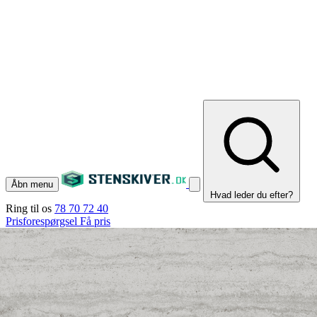
Åbn menu
Hvad leder du efter?
Ring til os
78 70 72 40
Prisforespørgsel
Få pris