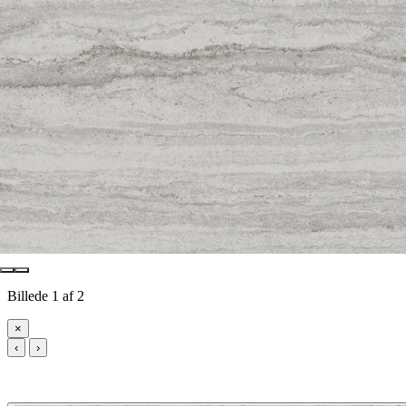
Billede 1 af 2
×
‹
›